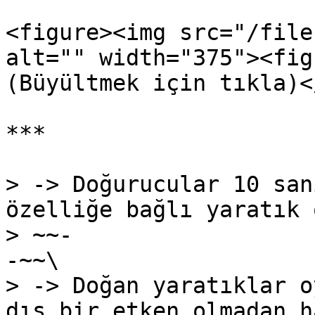
<figure><img src="/file
alt="" width="375"><fig
(Büyültmek için tıkla)<
***

> -> Doğurucular 10 san
özelliğe bağlı yaratık 
> ~~-                                                                                                                                                                                      
-~~\

> -> Doğan yaratıklar o
dış bir etken olmadan h